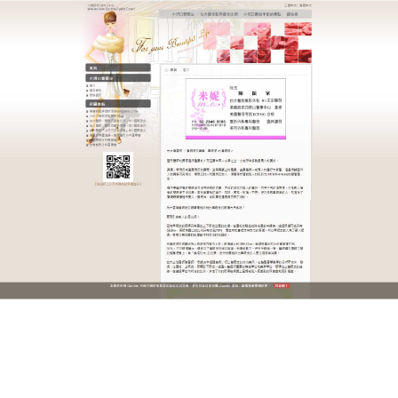
迷你小切口雙眼皮醫師咨詢
雙眼皮手術實現眼部美麗升級
的捷徑
想要讓自己的眼睛更加美麗動人？
雙眼皮
手術是實現
眼部美麗升級的捷徑，它能有效調整雙眼皮形態，讓
你擁有自然迷人的雙眼皮，手術通過在眼皮上切三個
小口，去除多餘脂肪，使眼皮與瞼板緊密結合，形成
理想的雙眼皮，整個手術過程簡單，出血量少，對身
體的負擔小，術後恢復迅速，你能在短時間內看到眼
部的巨大變化，眼睛變得更加深邃迷人，提升你的整