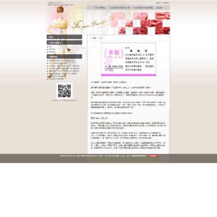
迷你小切口雙眼皮醫師咨詢
雙眼皮手術使眼神上揚，精緻
感翻倍
不僅是單眼皮，還伴有上瞼下垂，眼神渙散、無神，
看東西需要抬眉，長期下來還會形成抬眉紋，顯得老
態又笨重？這款微创
雙眼皮
+提肌聯合手術，雙重塑
形、一步到位，既能打造自然雙眼皮，又能矯正上瞼
下垂，讓眼神上揚、清澈有神，精緻感翻倍，還能改
善抬眉紋，重返年輕態。術後雙眼皮自然流畅，眼神
上揚有神，上瞼下垂問題徹底改善，不用抬眉也能清