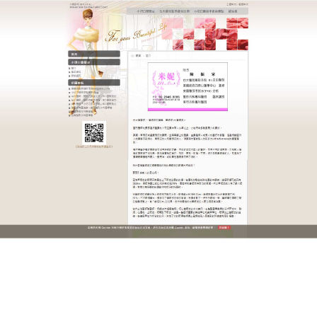
迷你小切口雙眼皮醫師咨詢
明星同款雙眼皮還原高級眼
型，美得有辨識度
羡慕明星的精緻電眼，想擁有明星同款雙眼皮，卻怕
模仿過度、失去自身特色？怕手術後與明星眼型不
符，反而顯得突兀、不假臉？這款明星同款
雙眼皮
手
術，不是盲目模仿，而是根據明星眼型的優點，結合
你的面部輪廓和眼型特點，精細還原高級眼型，保留
自身特色，美得有辨識度，不撞臉、不浮夸。術後雙
眼皮弧度流暢、宽度適中，眼神有神高級，與面部氣